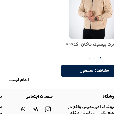
ت بیسیک ماکان-کد406
ناموجود
مشاهده محصول
اتمام لیست
روشگاه
صفحات اجتماعی
بو
وشاک امیرتندیس واقع در
آ
یه یکی از بزرگترین و کامل
با