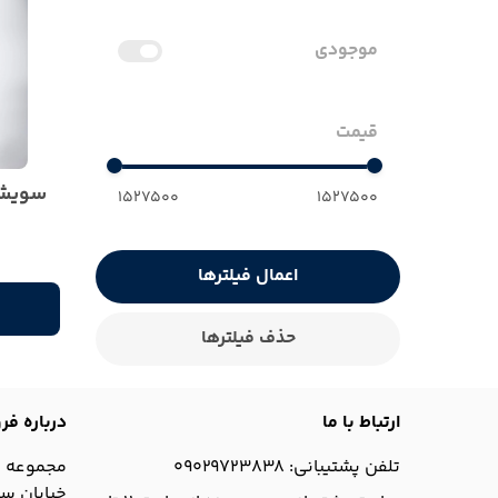
موجودی
قیمت
سویشر
1527500
1527500
اعمال فیلترها
حذف فیلترها
ارتباط با ما
درباره ف
تلفن پشتیبانی: 09029723838
مجموعه پ
خیابان سم