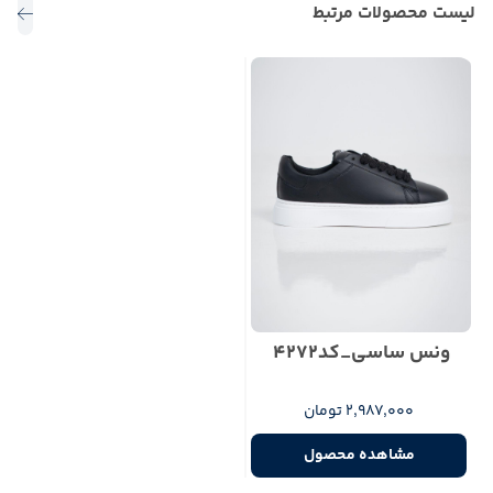
لیست محصولات مرتبط
ونس ساسی_کد4272
2,987,000 تومان
مشاهده محصول