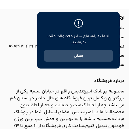
ارتباط با ما
تلفن پشتیبانی: 09029723838
لطفاً به راهنمای سایز محصولات دقت
ساعت پشتیبانی: همه روزه از ساعت 11 تا 18
بفرمایید.
تلفن ثبت سفارش از طریق ایتا و بله و روبیکا: 09029724343
ساعت ثبت سفارش: همه روزه از 9 صبح تا 21
بستن
ساعت کاری فروشگاه: از 11 صبح تا 23
درباره فروشگاه
مجموعه پوشاک امیرتندیس واقع در خیابان سمیه یکی از
بزرگترین و کامل ترین فروشگاه های حال حاضر در استان قم
می باشد چه از لحاظ کیفیت و ضمانت و چه از لحاظ تنوع
محصولات! ما در امیرتندیس امضای استایل شما در پوشاک
مردانه هستیم تا شما را به بهترین و خوش تیپ ترین ورژن
خودتون تبدیل کنیم.ساعت کاری فروشگاه: از 11 صبح تا 23