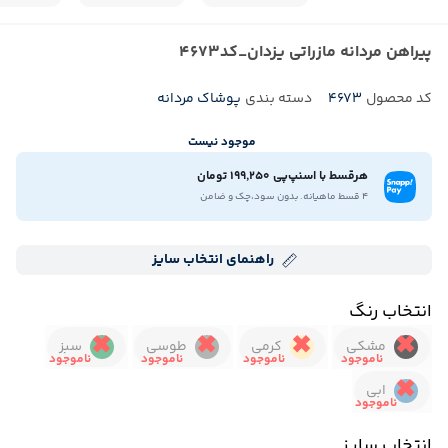
پیراهن مردانه مازراتی یزدان_کد4673
کد محصول
4673
دسته بندی
پوشاک مردانه
موجود نیست
هرقسط با اسنپ‌پی 199,250 تومان
4 قسط ماهیانه. بدون سود،چک و ضامن
راهنمای انتخاب سایز
انتخاب رنگ
مشکی
کرمی
طوسی
سبز
ابی
انتخاب سایز