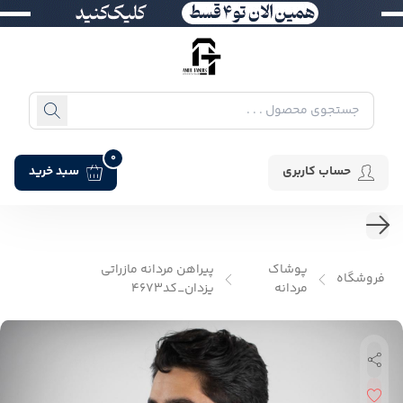
0
حساب کاربری
سبد خرید
پوشاک
پیراهن مردانه مازراتی
فروشگاه
مردانه
یزدان_کد4673