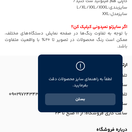
کاپلی هم میتونید ست کنید/
سایزبندی:L/XL/XXL/XXXL
سایزمدل:XXL
اگر سایزتو نمیدونی کیلیک کن!!
با توجه به تفاوت رنگ‌ها در صفحه نمایش دستگاه‌های مختلف،
ممکن است رنگ محصولات در تصویر تا 20٪ با واقعیت متفاوت
باشد.
ارتباط با ما
تلفن پشتیبانی: 09029723838
لطفاً به راهنمای سایز محصولات دقت
ساعت پشتیبانی: همه روزه از ساعت 11 تا 18
بفرمایید.
تلفن ثبت سفارش از طریق ایتا و بله و روبیکا: 09029724343
بستن
ساعت ثبت سفارش: همه روزه از 9 صبح تا 21
ساعت کاری فروشگاه: از 11 صبح تا 23
درباره فروشگاه