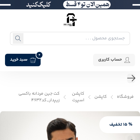
0
حساب کاربری
سبد خرید
کاپشن
کت جین مردانه باکسی
فروشگاه
کاپشن
اسپرت
زیپدار_کد4632
% 15 تخفیف