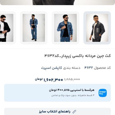
کت جین مردانه باکسی زیپدار_کد4632
کد محصول
4632
دسته بندی
کاپشن اسپرت
۱٬۸۸۵٬۰۰۰
۱٬۶۰۲٬۳۰۰
تومان
هرقسط با اسنپ‌پی 400,575 تومان
4 قسط ماهیانه. بدون سود،چک و ضامن
راهنمای انتخاب سایز