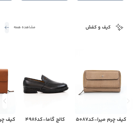
کیف و کفش
مشاهده همه
کیف چرم میرا-کد5087
کالج گاما-کد4986
کیف چرم 