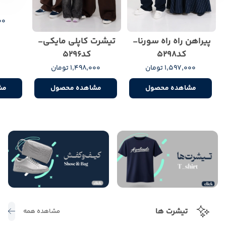
000
پیراهن راه راه سورنا-
تیشرت کاپلی مایکی-
کد5298
کد5296
1,597,000 تومان
1,498,000 تومان
مشاهده محصول
مشاهده محصول
مش
تیشرت ها
مشاهده همه