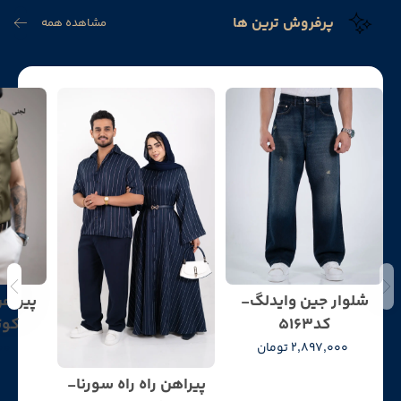
پرفروش ترین ها
مشاهده همه
شلوار جین وایدلگ-
پیراهن
کد5163
کوتا
2,897,000 تومان
000
پیراهن راه راه سورنا-