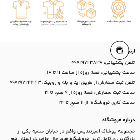
ارتباط با ما
تلفن پشتیبانی: 09029723838
ساعت پشتیبانی: همه روزه از ساعت 11 تا 18
تلفن ثبت سفارش از طریق ایتا و بله و روبیکا: 09029724343
ساعت ثبت سفارش: همه روزه از 9 صبح تا 21
ساعت کاری فروشگاه: از 11 صبح تا 23
درباره فروشگاه
مجموعه پوشاک امیرتندیس واقع در خیابان سمیه یکی از
بزرگترین و کامل ترین فروشگاه های حال حاضر در استان قم