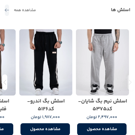
اسلش ها
مشاهده همه
اسلش نیم بگ شایان-
اسلش بگ اندرو-
اسلش
کد5375
کد5126
فلیک
2,497,000 تومان
1,987,000 تومان
,000
مشاهده محصول
مشاهده محصول
مش