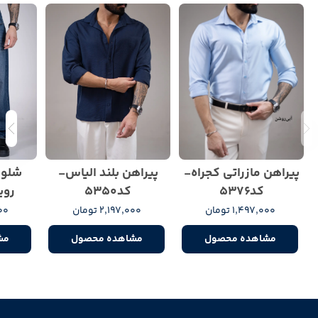
پیراهن مازراتی کجراه-
پیراهن بلند الیاس-
شلوا
کد5376
کد5350
رویا
1,497,000 تومان
2,197,000 تومان
000
مشاهده محصول
مشاهده محصول
مش