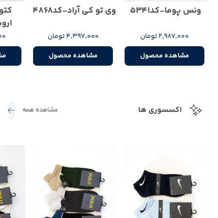
ونس پوما-کد5341
وی تو کی آراد-کد4868
کتو
اروین
2,987,000 تومان
4,397,000 تومان
000
مشاهده محصول
مشاهده محصول
مش
اکسسوری ها
مشاهده همه