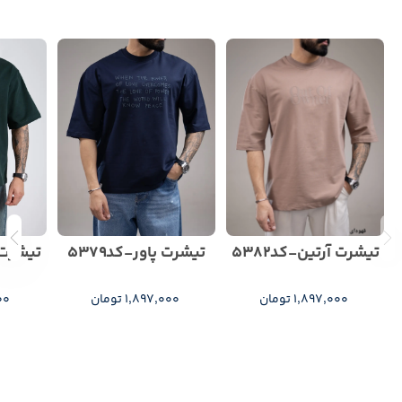
تیشرت آرتین-کد5382
تیشرت پاور-کد5379
تیشرت 
1,897,000 تومان
1,897,000 تومان
000