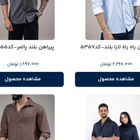
راه راه تارا بلند-کد5357
پیراهن بلند پالمر-کد5355
2,297,000 تومان
1,697,000 تومان
مشاهده محصول
مشاهده محصول