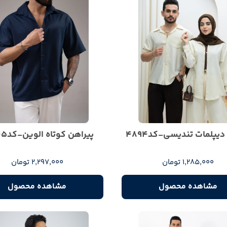
دیپلمات تندیسی-کد4894
پیراهن کوتاه الوین-کد5345
1,285,000 تومان
2,297,000 تومان
مشاهده محصول
مشاهده محصول