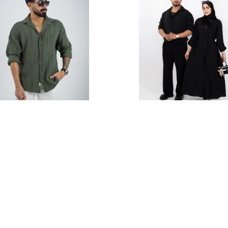
راهن دامون-کد5259
پیراهن وارداتی مردانه
شاندیز_کد4635
1,987,000 تومان
1,297,000 تومان
مشاهده محصول
مشاهده محصول