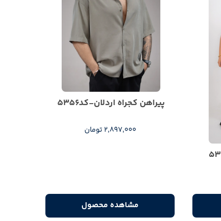
پیراهن کجراه اردلان-کد5356
2,897,000 تومان
مشاهده محصول