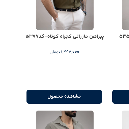
پیراهن مازراتی کجراه کوتاه-کد5377
1,497,000 تومان
مشاهده محصول