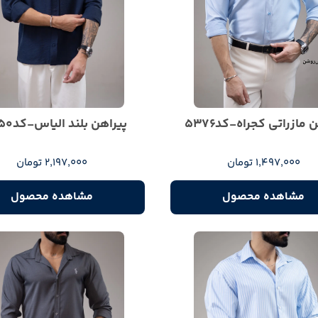
 مازراتی کجراه-کد5376
پیراهن بلند الیاس-کد5350
1,497,000 تومان
2,197,000 تومان
مشاهده محصول
مشاهده محصول