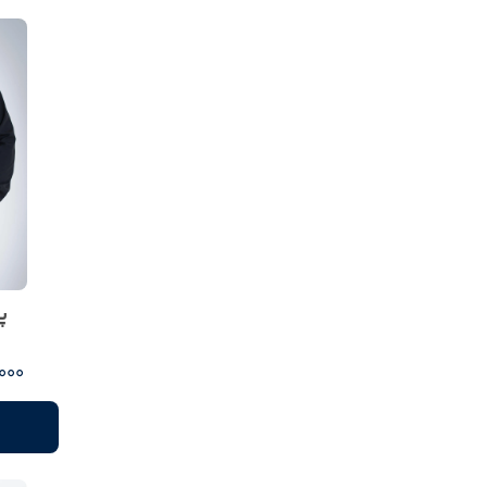
پ
85,000