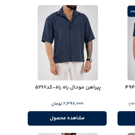
پیراهن مودال راه راه-کد5266
2,397,000 تومان
مشاهده محصول