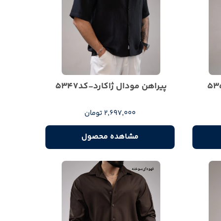
پیراهن مودال ژاکارد-کد5347
2,697,000 تومان
مشاهده محصول