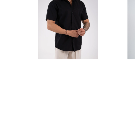
پیراهن آستین کوتاه میله ای-
کد5327
1,197,000 تومان
مشاهده محصول