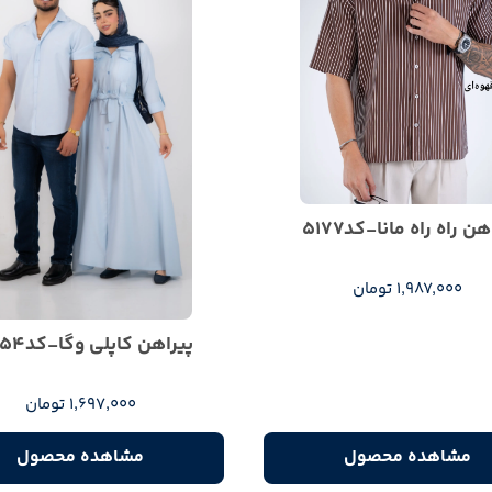
هن راه راه مانا-کد5177
1,987,000 تومان
پیراهن کاپلی وگا-کد5354
1,697,000 تومان
مشاهده محصول
مشاهده محصول