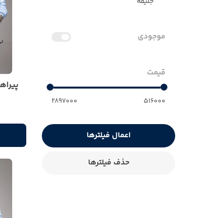
جلیقه
موجودی
قیمت
پیراهن
2897000
516000
اعمال فیلترها
حذف فیلترها