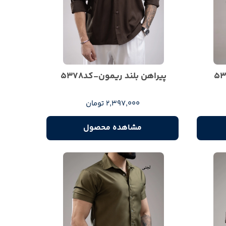
پیراهن بلند ریمون-کد5378
2,397,000 تومان
مشاهده محصول