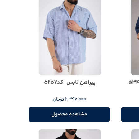
پیراهن نایس-کد5257
2,397,000 تومان
مشاهده محصول