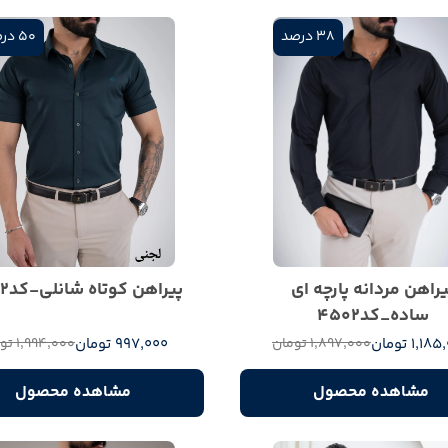
38 درصد
50 درصد
یراهن مردانه پارچه ای
پیراهن کوتاه شانلی-کد4942
ساده_کد4502
1,1 تومان
997,000 تومان
1,897,000 تومان
1,994,000 تومان
مشاهده محصول
مشاهده محصول